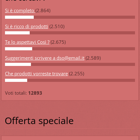
Si è completo
(2.864)
Si è ricco di prodotti
(2.510)
Te lo aspettavi Così ?
(2.675)
Suggerimenti scrivere a dso@email.it
(2.589)
Che prodotti vorreste trovare
(2.255)
Voti totali:
12893
Offerta speciale