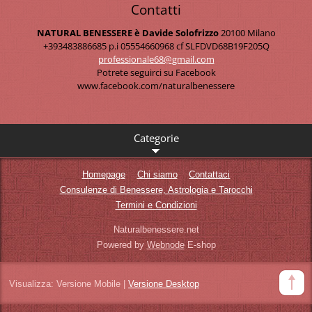
Contatti
NATURAL BENESSERE è Davide Solofrizzo
20100 Milano
+393483886685 p.i 05554660968 cf SLFDVD68B19F205Q
professi
onale68@
gmail.co
m
Potrete seguirci su Facebook
www.facebook.com/naturalbenessere
Categorie
Homepage
Chi siamo
Contattaci
Consulenze di Benessere, Astrologia e Tarocchi
Termini e Condizioni
Naturalbenessere.net
Powered by
Webnode
E-shop
Visualizza:
Versione Mobile
|
Versione Desktop