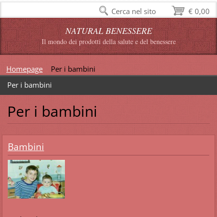
Cerca nel sito
€ 0,00
NATURAL BENESSERE
Il mondo dei prodotti della salute e del benessere
Homepage
Per i bambini
Per i bambini
Per i bambini
Bambini