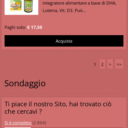
integratore alimentare a base di DHA,
Luteina, Vit. D3. Può...
Paghi solo:
€ 17,50
1
2
>
>>
Sondaggio
Ti piace il nostro Sito, hai trovato ciò
che cercavi ?
Si è completo
(2.864)