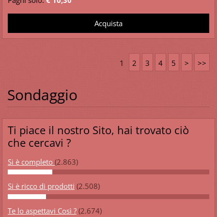
1
2
3
4
5
>
>>
Sondaggio
Ti piace il nostro Sito, hai trovato ciò
che cercavi ?
Si è completo
(2.863)
Si è ricco di prodotti
(2.508)
Te lo aspettavi Così ?
(2.674)