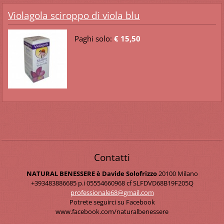
Violagola sciroppo di viola blu
Paghi solo:
€ 15,50
Contatti
NATURAL BENESSERE è Davide Solofrizzo
20100 Milano
+393483886685 p.i 05554660968 cf SLFDVD68B19F205Q
professi
onale68@
gmail.co
m
Potrete seguirci su Facebook
www.facebook.com/naturalbenessere