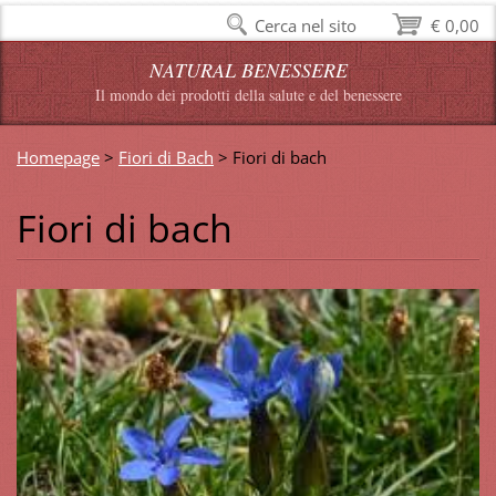
Cerca nel sito
€ 0,00
NATURAL BENESSERE
Il mondo dei prodotti della salute e del benessere
Homepage
>
Fiori di Bach
>
Fiori di bach
Fiori di bach