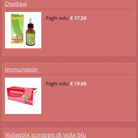
Dovitavi
Paghi solo:
€ 17,50
Immunoton
Paghi solo:
€ 19,00
Violagola sciroppo di viola blu