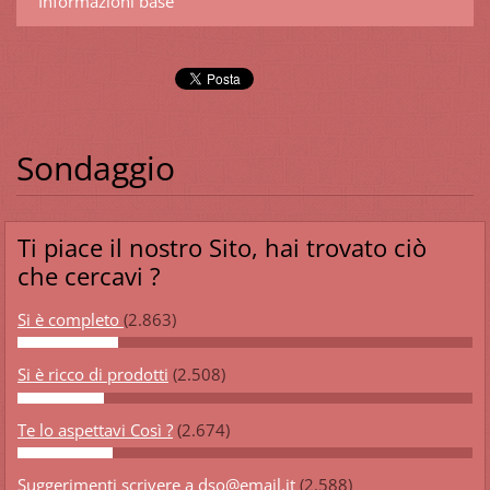
Informazioni base
Sondaggio
Ti piace il nostro Sito, hai trovato ciò
che cercavi ?
Si è completo
(2.863)
Si è ricco di prodotti
(2.508)
Te lo aspettavi Così ?
(2.674)
Suggerimenti scrivere a dso@email.it
(2.588)