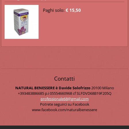
Paghi solo:
€ 15,50
Contatti
NATURAL BENESSERE è Davide Solofrizzo
20100 Milano
+393483886685 p.i 05554660968 cf SLFDVD68B19F205Q
professi
onale68@
gmail.co
m
Potrete seguirci su Facebook
www.facebook.com/naturalbenessere