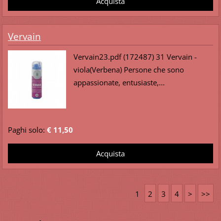
Vervain
Vervain23.pdf (172487) 31 Vervain -
viola(Verbena) Persone che sono
appassionate, entusiaste,...
Paghi solo:
€ 11,50
1
2
3
4
>
>>