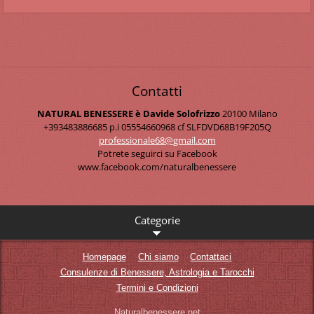
Contatti
NATURAL BENESSERE è Davide Solofrizzo
20100 Milano
+393483886685 p.i 05554660968 cf SLFDVD68B19F205Q
professi
onale68@
gmail.co
m
Potrete seguirci su Facebook
www.facebook.com/naturalbenessere
Categorie
Homepage
Chi siamo
Contattaci
Consulenze di Benessere, Astrologia e Tarocchi
Termini e Condizioni
Naturalbenessere.net