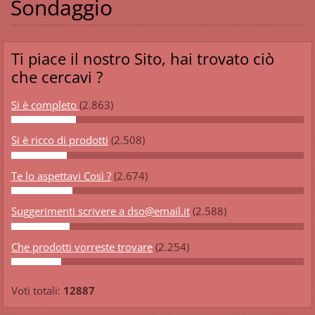
Sondaggio
Ti piace il nostro Sito, hai trovato ciò
che cercavi ?
Si è completo
(2.863)
Si è ricco di prodotti
(2.508)
Te lo aspettavi Così ?
(2.674)
Suggerimenti scrivere a dso@email.it
(2.588)
Che prodotti vorreste trovare
(2.254)
Voti totali:
12887