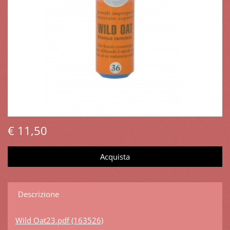
€ 11,50
Descrizione
Wild Oat23.pdf (163526)