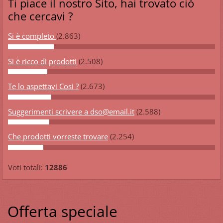
Ti piace il nostro Sito, hai trovato ciò
che cercavi ?
Si è completo
(2.863)
Si è ricco di prodotti
(2.508)
Te lo aspettavi Così ?
(2.673)
Suggerimenti scrivere a dso@email.it
(2.588)
Che prodotti vorreste trovare
(2.254)
Voti totali:
12886
Offerta speciale