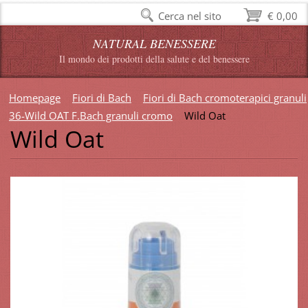
Cerca nel sito
€ 0,00
NATURAL BENESSERE
Il mondo dei prodotti della salute e del benessere
Homepage
Fiori di Bach
Fiori di Bach cromoterapici granuli
36-Wild OAT F.Bach granuli cromo
Wild Oat
Wild Oat