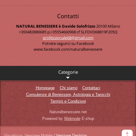
Contatti
NATURAL BENESSERE è Davide Solofrizzo
20100 Milano
+393483886685 p.i 05554660968 cf SLFDVD68B19F205Q
professi
onale68@
gmail.co
m
Potrete seguirci su Facebook
www.facebook.com/naturalbenessere
Categorie
Homepage
Chi siamo
Contattaci
Consulenze di Benessere, Astrologia e Tarocchi
Termini e Condizioni
Naturalbenessere.net
Powered by
Webnode
E-shop
Visualizza:
Versione Mobile
|
Versione Desktop