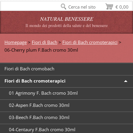
Cerca nel sito
€ 0,00
NATURAL BENESSERE
Il mondo dei prodotti della salute e del benessere
Homepage
>
Fiori di Bach
>
Fiori di Bach cromoterapici
>
06-Cherry plum F.Bach cromo 30ml
Fiori di Bach cromobach
Fiori di Bach cromoterapici
01 Agrimony F. Bach cromo 30ml
02-Aspen F.Bach cromo 30ml
03-Beech F.Bach cromo 30ml
04-Centaury F.Bach cromo 30ml