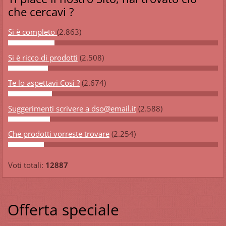
che cercavi ?
Si è completo
(2.863)
Si è ricco di prodotti
(2.508)
Te lo aspettavi Così ?
(2.674)
Suggerimenti scrivere a dso@email.it
(2.588)
Che prodotti vorreste trovare
(2.254)
Voti totali:
12887
Offerta speciale