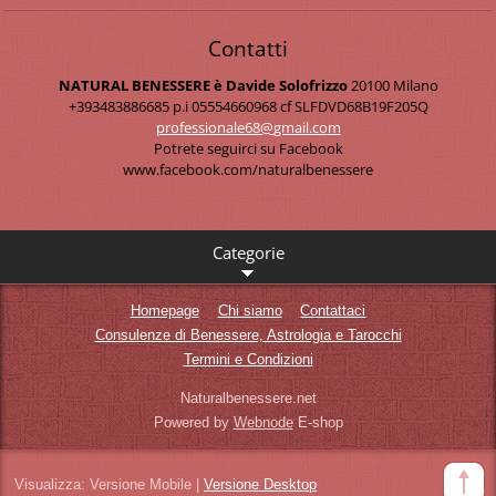
Contatti
NATURAL BENESSERE è Davide Solofrizzo
20100 Milano
+393483886685 p.i 05554660968 cf SLFDVD68B19F205Q
professi
onale68@
gmail.co
m
Potrete seguirci su Facebook
www.facebook.com/naturalbenessere
Categorie
Homepage
Chi siamo
Contattaci
Consulenze di Benessere, Astrologia e Tarocchi
Termini e Condizioni
Naturalbenessere.net
Powered by
Webnode
E-shop
Visualizza:
Versione Mobile
|
Versione Desktop