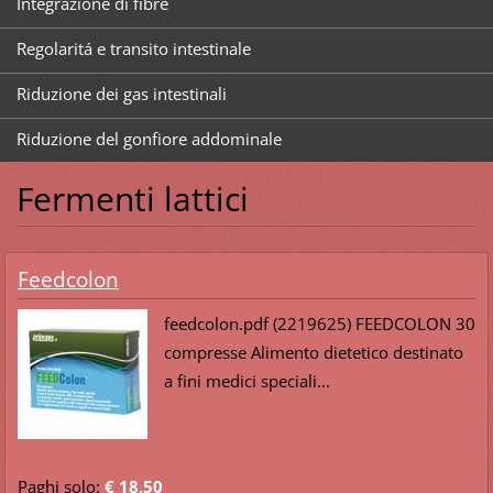
Integrazione di fibre
Regolaritá e transito intestinale
Riduzione dei gas intestinali
Riduzione del gonfiore addominale
Fermenti lattici
Feedcolon
feedcolon.pdf (2219625) FEEDCOLON 30
compresse Alimento dietetico destinato
a fini medici speciali...
Paghi solo:
€ 18,50