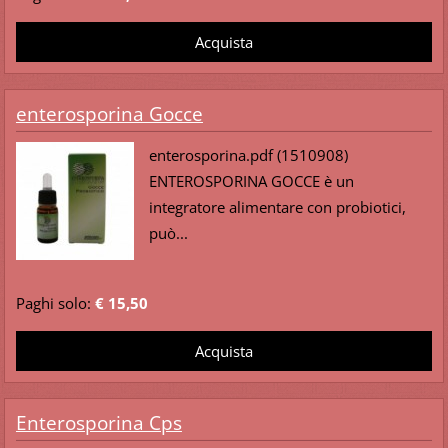
enterosporina Gocce
enterosporina.pdf (1510908)
ENTEROSPORINA GOCCE è un
integratore alimentare con probiotici,
può...
Paghi solo:
€ 15,50
Enterosporina Cps