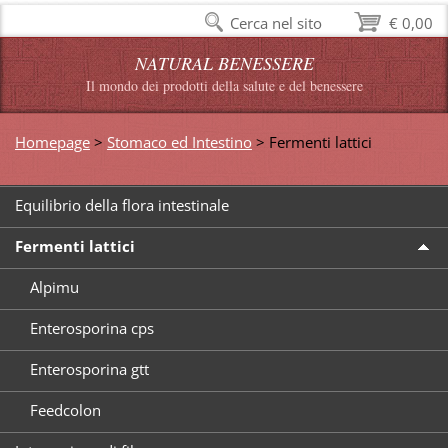
Cerca nel sito
€ 0,00
NATURAL BENESSERE
Il mondo dei prodotti della salute e del benessere
Homepage
>
Stomaco ed Intestino
>
Fermenti lattici
Equilibrio della flora intestinale
Fermenti lattici
Alpimu
Enterosporina cps
Enterosporina gtt
Feedcolon