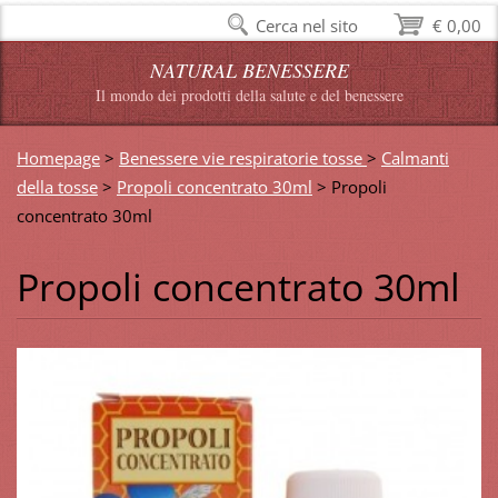
Cerca nel sito
€ 0,00
NATURAL BENESSERE
Il mondo dei prodotti della salute e del benessere
Homepage
>
Benessere vie respiratorie tosse
>
Calmanti
della tosse
>
Propoli concentrato 30ml
>
Propoli
concentrato 30ml
Propoli concentrato 30ml