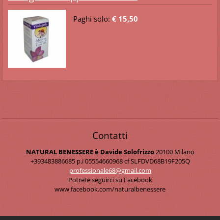
Paghi solo:
€ 15,50
Contatti
NATURAL BENESSERE è Davide Solofrizzo
20100 Milano
+393483886685 p.i 05554660968 cf SLFDVD68B19F205Q
professi
onale68@
gmail.co
m
Potrete seguirci su Facebook
www.facebook.com/naturalbenessere