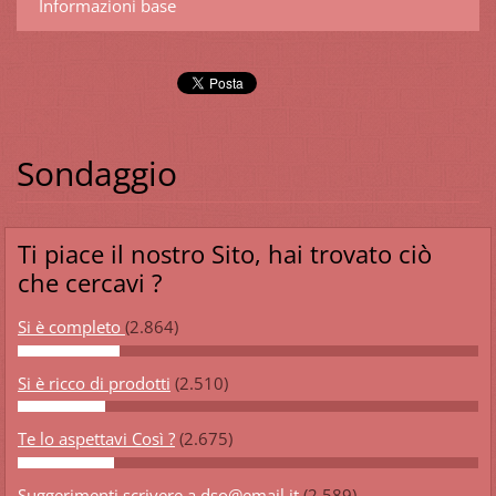
Informazioni base
Sondaggio
Ti piace il nostro Sito, hai trovato ciò
che cercavi ?
Si è completo
(2.864)
Si è ricco di prodotti
(2.510)
Te lo aspettavi Così ?
(2.675)
Suggerimenti scrivere a dso@email.it
(2.589)