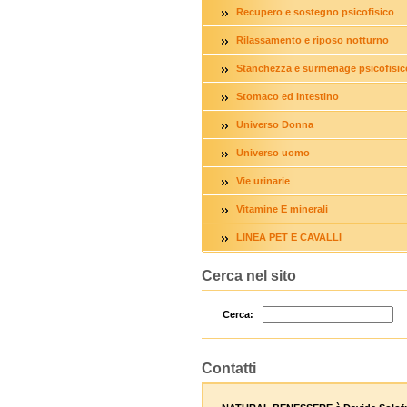
Recupero e sostegno psicofisico
Rilassamento e riposo notturno
Stanchezza e surmenage psicofisic
Stomaco ed Intestino
Universo Donna
Universo uomo
Vie urinarie
Vitamine E minerali
LINEA PET E CAVALLI
Cerca nel sito
Cerca:
Contatti