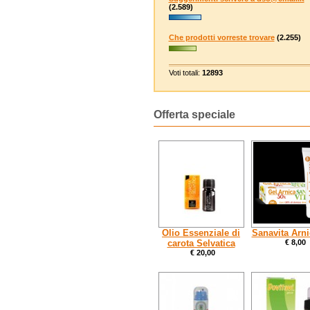
(2.589)
Che prodotti vorreste trovare
(2.255)
Voti totali:
12893
Offerta speciale
Olio Essenziale di
Sanavita Arni
carota Selvatica
€ 8,00
€ 20,00