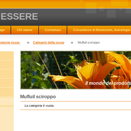
NESSERE
age
Chi siamo
Contattaci
Consulenze di Benessere, Astrologia 
iratorie tosse
Calmanti della tosse
Mufluil sciroppo
Il mondo dei prodotti
Mufluil sciroppo
La categoria è vuota.