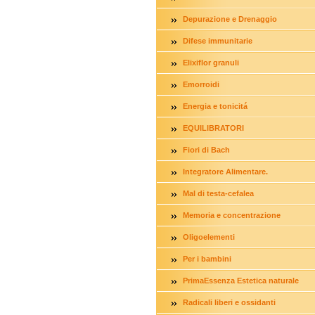
Depurazione e Drenaggio
Difese immunitarie
Elixiflor granuli
Emorroidi
Energia e tonicitá
EQUILIBRATORI
Fiori di Bach
Integratore Alimentare.
Mal di testa-cefalea
Memoria e concentrazione
Oligoelementi
Per i bambini
PrimaEssenza Estetica naturale
Radicali liberi e ossidanti