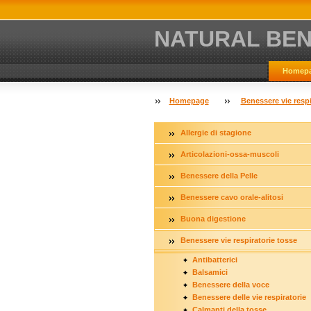
NATURAL BE
Homep
Homepage
Benessere vie resp
Allergie di stagione
Articolazioni-ossa-muscoli
Benessere della Pelle
Benessere cavo orale-alitosi
Buona digestione
Benessere vie respiratorie tosse
Antibatterici
Balsamici
Benessere della voce
Benessere delle vie respiratorie
Calmanti della tosse