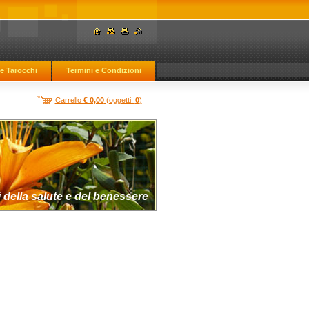
e Tarocchi
Termini e Condizioni
Carrello
€ 0,00
(oggetti:
0
)
 della salute e del benessere