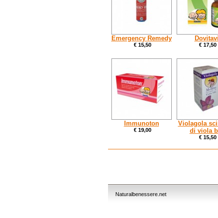
Emergency Remedy
Dovitav
€ 15,50
€ 17,50
Immunoton
Violagola sc
€ 19,00
di viola b
€ 15,50
Naturalbenessere.net