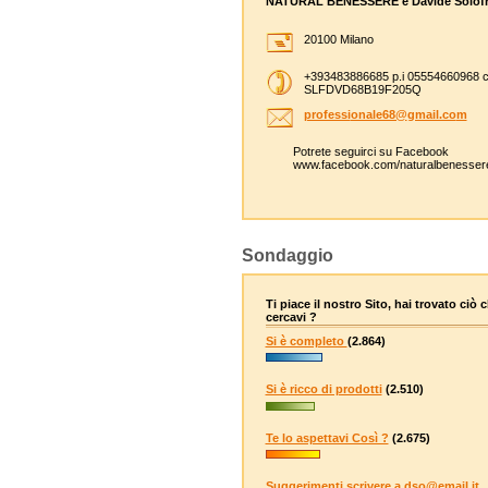
NATURAL BENESSERE è Davide Solofr
20100 Milano
+393483886685 p.i 05554660968 c
SLFDVD68B19F205Q
professi
onale68@
gmail.co
m
Potrete seguirci su Facebook
www.facebook.com/naturalbenesser
Sondaggio
Ti piace il nostro Sito, hai trovato ciò 
cercavi ?
Si è completo
(2.864)
Si è ricco di prodotti
(2.510)
Te lo aspettavi Così ?
(2.675)
Suggerimenti scrivere a dso@email.it