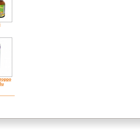
i
iroppo
lu