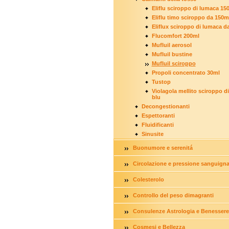
Eliflu sciroppo di lumaca 15
Eliflu timo sciroppo da 150m
Eliflux sciroppo di lumaca d
Flucomfort 200ml
Mufluil aerosol
Mufluil bustine
Mufluil sciroppo
Propoli concentrato 30ml
Tustop
Violagola mellito sciroppo di
blu
Decongestionanti
Espettoranti
Fluidificanti
Sinusite
Buonumore e serenitá
Circolazione e pressione sanguign
Colesterolo
Controllo del peso dimagranti
Consulenze Astrologia e Benessere
Cosmesi e Bellezza