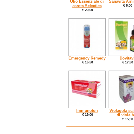
Olio Essenziale di
Sanavita Arni
carota Selvatica
€ 8,00
€ 20,00
Emergency Remedy
Dovitav
€ 15,50
€ 17,50
Immunoton
Violagola sc
€ 19,00
di viola b
€ 15,50