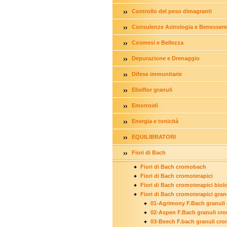
Controllo del peso dimagranti
Consulenze Astrologia e Benessere
Cosmesi e Bellezza
Depurazione e Drenaggio
Difese immunitarie
Elixiflor granuli
Emorroidi
Energia e tonicitá
EQUILIBRATORI
Fiori di Bach
Fiori di Bach cromobach
Fiori di Bach cromoterapici
Fiori di Bach cromoterapici biolo
Fiori di Bach cromoterapici gran
01-Agrimony F.Bach granuli
02-Aspen F.Bach granuli cr
03-Beech F.bach granuli cr