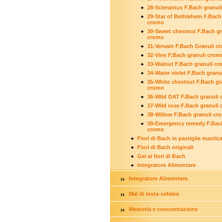
28-Sclerantus F.Bach granul
29-Star of Bethlehem F.Bach
cromo
30-Sweet chestnut F.Bach gr
cromo
31-Vervain F.Bach Granuli c
32-Vine F.Bach granuli crom
33-Walnut F.Bach granuli c
34-Water violet F.Bach granu
35-White chestnut F.Bach gr
cromo
36-Wild OAT F.Bach granuli
37-Wild rose F.Bach granuli
38-Willow F.Bach granuli cr
39-Emergency remedy F.Bach
cromo
Fiori di Bach in pastiglie mastica
Fiori di Bach originali
Gel ai fiori di Bach
Integratore Alimentare
Integratore Alimentare.
Mal di testa-cefalea
Memoria e concentrazione