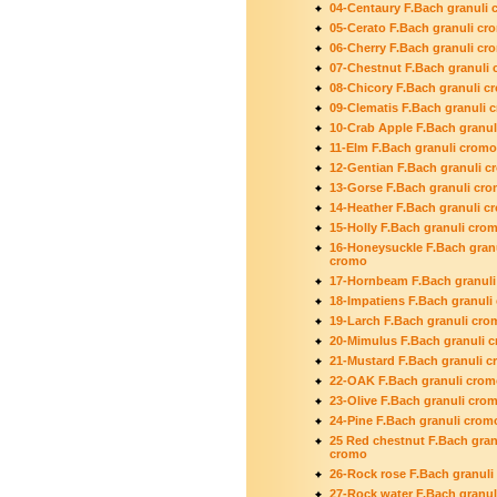
04-Centaury F.Bach granuli
05-Cerato F.Bach granuli cr
06-Cherry F.Bach granuli cr
07-Chestnut F.Bach granuli
08-Chicory F.Bach granuli c
09-Clematis F.Bach granuli 
10-Crab Apple F.Bach granu
11-Elm F.Bach granuli cromo
12-Gentian F.Bach granuli 
13-Gorse F.Bach granuli cr
14-Heather F.Bach granuli c
15-Holly F.Bach granuli cro
16-Honeysuckle F.Bach gran
cromo
17-Hornbeam F.Bach granul
18-Impatiens F.Bach granuli
19-Larch F.Bach granuli cro
20-Mimulus F.Bach granuli 
21-Mustard F.Bach granuli 
22-OAK F.Bach granuli crom
23-Olive F.Bach granuli cro
24-Pine F.Bach granuli crom
25 Red chestnut F.Bach gran
cromo
26-Rock rose F.Bach granuli
27-Rock water F.Bach granu