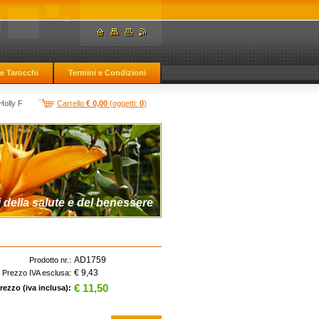
e Tarocchi
Termini e Condizioni
Holly F
Carrello
€ 0,00
(oggetti:
0
)
 della salute e del benessere
AD1759
Prodotto nr.:
€ 9,43
Prezzo IVA esclusa:
€ 11,50
rezzo (iva inclusa):