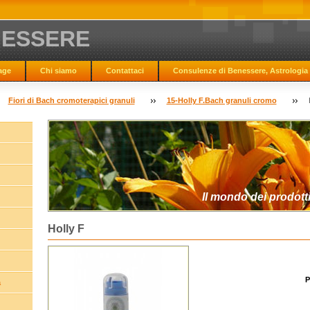
NESSERE
age
Chi siamo
Contattaci
Consulenze di Benessere, Astrologia 
Fiori di Bach cromoterapici granuli
15-Holly F.Bach granuli cromo
Il mondo dei prodotti
Holly F
P
a