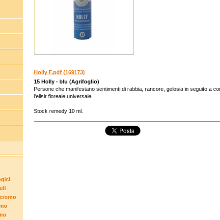
Holly F.pdf (169173)
15 Holly - blu (Agrifoglio)
Persone che manifestano sentimenti di rabbia, rancore, gelosia in seguito a cont
l'elisir floreale universale.
Stock remedy 10 ml.
gici
uli
 cromo
omo
omo