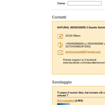
Cerca:
Contatti
NATURAL BENESSERE è Davide Solofr
20100 Milano
+393483886685 p.i 05554660968 c
SLFDVD68B19F205Q
professi
onale68@
gmail.co
m
Potrete seguirci su Facebook
www.facebook.com/naturalbenesser
Sondaggio
Ti piace il nostro Sito, hai trovato ciò 
cercavi ?
Si è completo
(2.863)