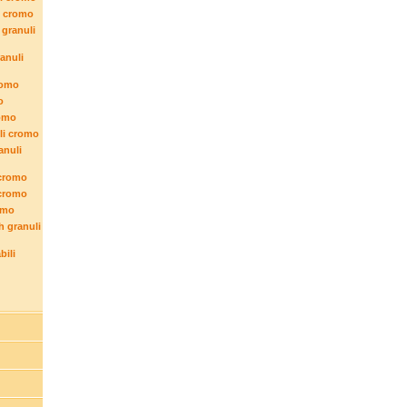
i cromo
 granuli
anuli
romo
o
romo
li cromo
anuli
 cromo
 cromo
omo
 granuli
bili