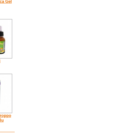
ca Gel
i
iroppo
lu