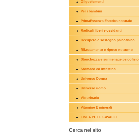
Oligoelementi
Per i bambini
PrimaEssenza Estetica naturale
Radicali liberi e ossidanti
Recupero e sostegno psicofisico
Rilassamento e riposo notturno
Stanchezza e surmenage psicofisic
Stomaco ed Intestino
Universo Donna
Universo uomo
Vie urinarie
Vitamine E minerali
LINEA PET E CAVALLI
Cerca nel sito