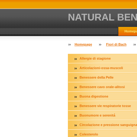
NATURAL BE
Homep
Homepage
Fiori di Bach
Allergie di stagione
Articolazioni-ossa-muscoli
Benessere della Pelle
Benessere cavo orale-alitosi
Buona digestione
Benessere vie respiratorie tosse
Buonumore e serenitá
Circolazione e pressione sanguign
Colesterolo