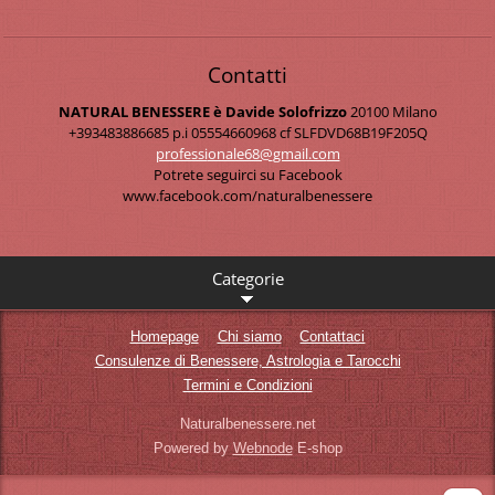
Contatti
NATURAL BENESSERE è Davide Solofrizzo
20100 Milano
+393483886685 p.i 05554660968 cf SLFDVD68B19F205Q
professi
onale68@
gmail.co
m
Potrete seguirci su Facebook
www.facebook.com/naturalbenessere
Categorie
Homepage
Chi siamo
Contattaci
Consulenze di Benessere, Astrologia e Tarocchi
Termini e Condizioni
Naturalbenessere.net
Powered by
Webnode
E-shop