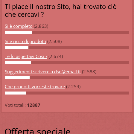
Ti piace il nostro Sito, hai trovato ciò
che cercavi ?
Si è completo
(2.863)
Si è ricco di prodotti
(2.508)
Te lo aspettavi Così ?
(2.674)
Suggerimenti scrivere a dso@email.it
(2.588)
Che prodotti vorreste trovare
(2.254)
Voti totali:
12887
Offerta speciale