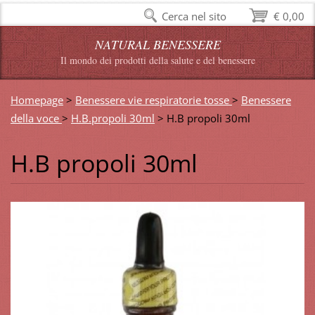
Cerca nel sito
€ 0,00
NATURAL BENESSERE
Il mondo dei prodotti della salute e del benessere
Homepage
>
Benessere vie respiratorie tosse
>
Benessere
della voce
>
H.B.propoli 30ml
>
H.B propoli 30ml
H.B propoli 30ml