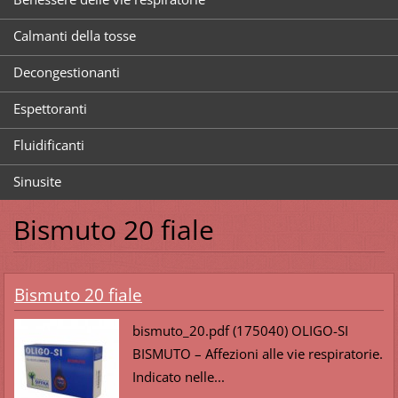
Calmanti della tosse
Decongestionanti
Espettoranti
Fluidificanti
Sinusite
Bismuto 20 fiale
Bismuto 20 fiale
bismuto_20.pdf (175040) OLIGO-SI
BISMUTO – Affezioni alle vie respiratorie.
Indicato nelle...