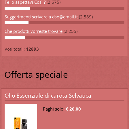
Te lo aspettavi Così ?
(2.675)
Suggerimenti scrivere a dso@email.it
(2.589)
Che prodotti vorreste trovare
(2.255)
Voti totali:
12893
Offerta speciale
Olio Essenziale di carota Selvatica
Paghi solo:
€ 20,00