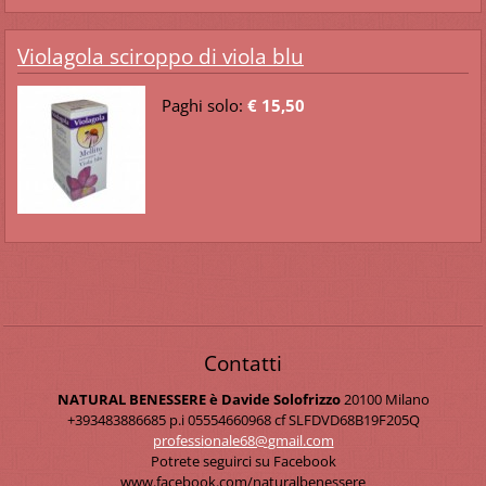
Violagola sciroppo di viola blu
Paghi solo:
€ 15,50
Contatti
NATURAL BENESSERE è Davide Solofrizzo
20100 Milano
+393483886685 p.i 05554660968 cf SLFDVD68B19F205Q
professi
onale68@
gmail.co
m
Potrete seguirci su Facebook
www.facebook.com/naturalbenessere