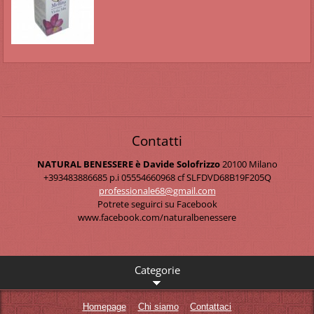
Contatti
NATURAL BENESSERE è Davide Solofrizzo
20100 Milano
+393483886685 p.i 05554660968 cf SLFDVD68B19F205Q
professi
onale68@
gmail.co
m
Potrete seguirci su Facebook
www.facebook.com/naturalbenessere
Categorie
Homepage
Chi siamo
Contattaci