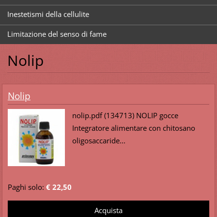
Inestetismi della cellulite
Limitazione del senso di fame
Nolip
Nolip
nolip.pdf (134713) NOLIP gocce
Integratore alimentare con chitosano
oligosaccaride...
Paghi solo:
€ 22,50