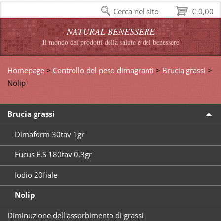
Cerca nel sito
€ 0,00
NATURAL BENESSERE
Il mondo dei prodotti della salute e del benessere
Homepage
>
Controllo del peso dimagranti
>
Brucia grassi
>
Nolip
Brucia grassi
Dimaform 30tav 1gr
Fucus E.S 180tav 0,3gr
Iodio 20fiale
Nolip
Diminuzione dell'assorbimento di grassi