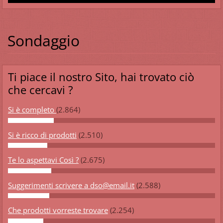
Sondaggio
Ti piace il nostro Sito, hai trovato ciò
che cercavi ?
Si è completo
(2.864)
Si è ricco di prodotti
(2.510)
Te lo aspettavi Così ?
(2.675)
Suggerimenti scrivere a dso@email.it
(2.588)
Che prodotti vorreste trovare
(2.254)