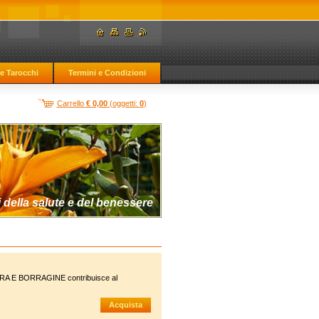
e Tarocchi
Termini e Condizioni
Carrello
€ 0,00
(oggetti:
0
)
 della salute e del benessere
RA E BORRAGINE contribuisce al