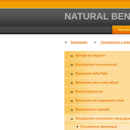
NATURAL BE
Homep
Homepage
Circolazione e pr
Allergie di stagione
Articolazioni-ossa-muscoli
Benessere della Pelle
Benessere cavo orale-alitosi
Buona digestione
Benessere vie respiratorie tosse
Buonumore e serenitá
Circolazione e pressione sanguign
Circolazione Sanguigna