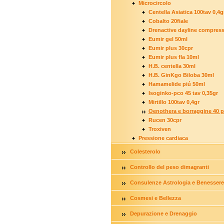
Microcircolo
Centella Asiatica 100tav 0,4g
Cobalto 20fiale
Drenactive dayline compres
Eumir gel 50ml
Eumir plus 30cpr
Eumir plus fla 10ml
H.B. centella 30ml
H.B. GinKgo Biloba 30ml
Hamamelide piú 50ml
Isoginko-pco 45 tav 0,35gr
Mirtillo 100tav 0,4gr
Oenothera e borraggine 40 p
Rucen 30cpr
Troxiven
Pressione cardiaca
Colesterolo
Controllo del peso dimagranti
Consulenze Astrologia e Benessere
Cosmesi e Bellezza
Depurazione e Drenaggio