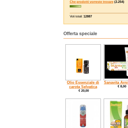
Che prodotti vorreste trovare
(2.254)
Voti totali:
12887
Offerta speciale
Olio Essenziale di
Sanavita Arni
carota Selvatica
€ 8,00
€ 20,00