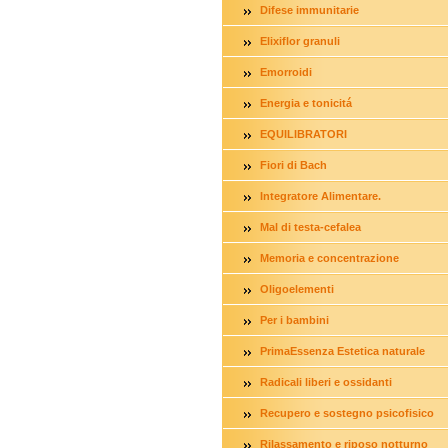
Difese immunitarie
Elixiflor granuli
Emorroidi
Energia e tonicitá
EQUILIBRATORI
Fiori di Bach
Integratore Alimentare.
Mal di testa-cefalea
Memoria e concentrazione
Oligoelementi
Per i bambini
PrimaEssenza Estetica naturale
Radicali liberi e ossidanti
Recupero e sostegno psicofisico
Rilassamento e riposo notturno