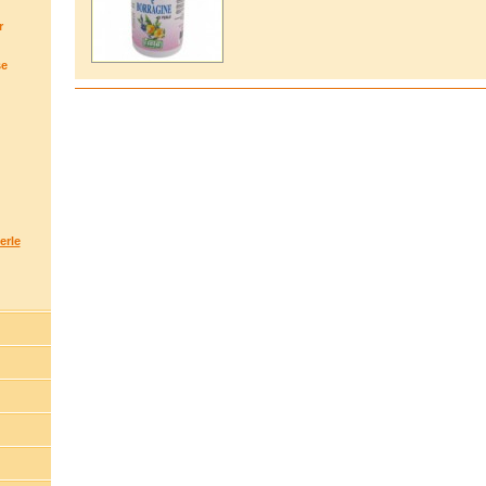
r
se
erle