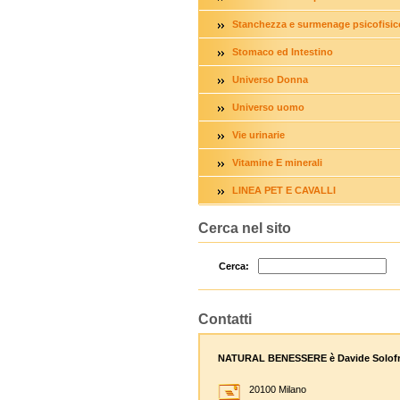
Stanchezza e surmenage psicofisic
Stomaco ed Intestino
Universo Donna
Universo uomo
Vie urinarie
Vitamine E minerali
LINEA PET E CAVALLI
Cerca nel sito
Cerca:
Contatti
NATURAL BENESSERE è Davide Solofr
20100 Milano