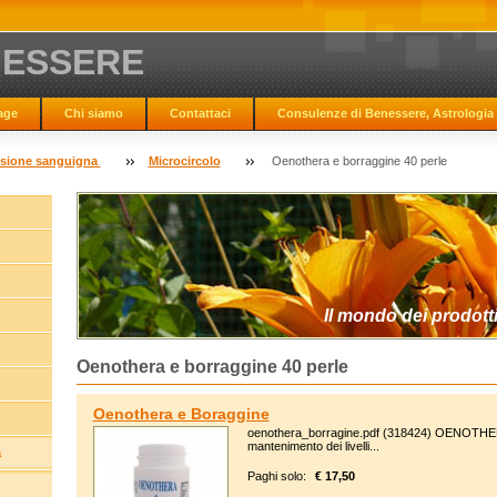
NESSERE
age
Chi siamo
Contattaci
Consulenze di Benessere, Astrologia 
essione sanguigna
Microcircolo
Oenothera e borraggine 40 perle
Il mondo dei prodotti
Oenothera e borraggine 40 perle
Oenothera e Boraggine
oenothera_borragine.pdf (318424) OENOTHE
mantenimento dei livelli...
a
Paghi solo:
€ 17,50