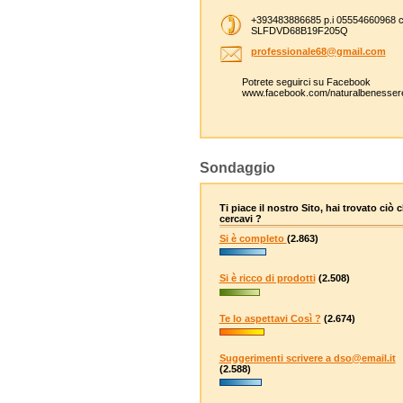
+393483886685 p.i 05554660968 c
SLFDVD68B19F205Q
professi
onale68@
gmail.co
m
Potrete seguirci su Facebook
www.facebook.com/naturalbenesser
Sondaggio
Ti piace il nostro Sito, hai trovato ciò 
cercavi ?
Si è completo
(2.863)
Si è ricco di prodotti
(2.508)
Te lo aspettavi Così ?
(2.674)
Suggerimenti scrivere a dso@email.it
(2.588)