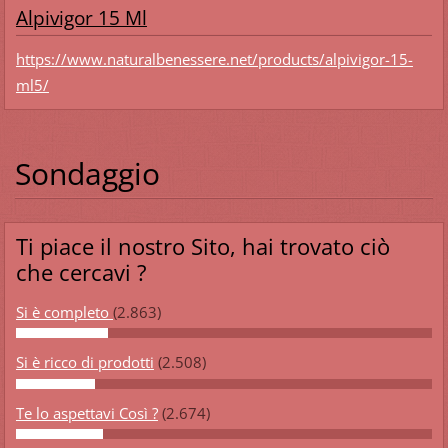
Alpivigor 15 Ml
https://www.naturalbenessere.net/products/alpivigor-15-
ml5/
Sondaggio
Ti piace il nostro Sito, hai trovato ciò
che cercavi ?
Si è completo
(2.863)
Si è ricco di prodotti
(2.508)
Te lo aspettavi Così ?
(2.674)