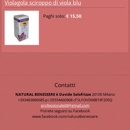
Violagola sciroppo di viola blu
Paghi solo:
€ 15,50
Contatti
NATURAL BENESSERE è Davide Solofrizzo
20100 Milano
+393483886685 p.i 05554660968 cf SLFDVD68B19F205Q
professi
onale68@
gmail.co
m
Potrete seguirci su Facebook
www.facebook.com/naturalbenessere