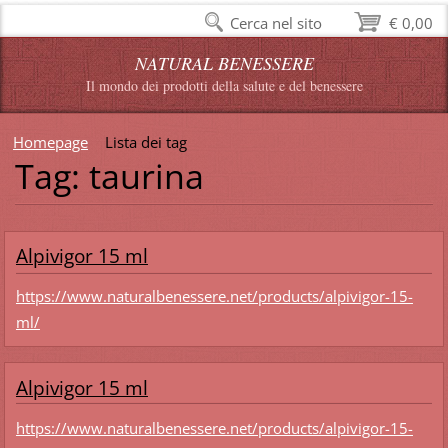
Cerca nel sito
€ 0,00
NATURAL BENESSERE
Il mondo dei prodotti della salute e del benessere
Homepage
Lista dei tag
Tag: taurina
Alpivigor 15 ml
https://www.naturalbenessere.net/products/alpivigor-15-
ml/
Alpivigor 15 ml
https://www.naturalbenessere.net/products/alpivigor-15-