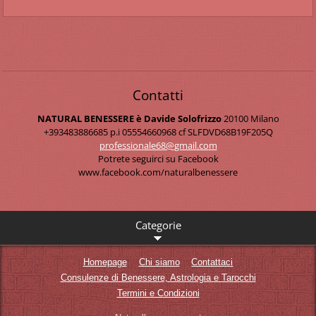
Contatti
NATURAL BENESSERE è Davide Solofrizzo
20100 Milano
+393483886685 p.i 05554660968 cf SLFDVD68B19F205Q
professi
onale68@
gmail.co
m
Potrete seguirci su Facebook
www.facebook.com/naturalbenessere
Categorie
Homepage
Chi siamo
Contattaci
Consulenze di Benessere, Astrologia e Tarocchi
Termini e Condizioni