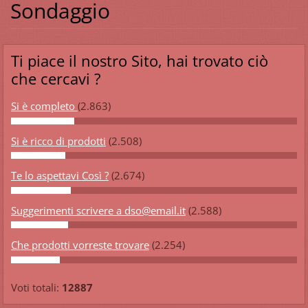
Sondaggio
Ti piace il nostro Sito, hai trovato ciò
che cercavi ?
Si è completo
(2.863)
Si è ricco di prodotti
(2.508)
Te lo aspettavi Così ?
(2.674)
Suggerimenti scrivere a dso@email.it
(2.588)
Che prodotti vorreste trovare
(2.254)
Voti totali:
12887