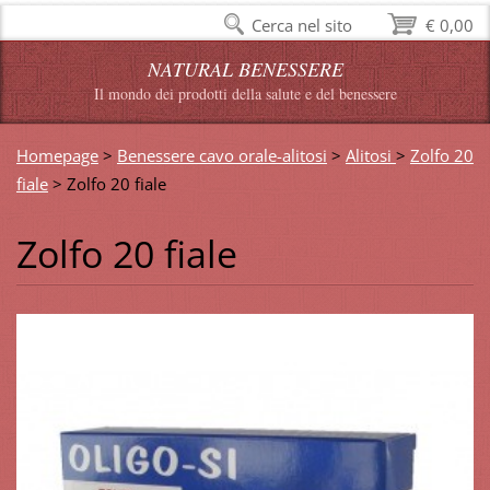
Cerca nel sito
€ 0,00
NATURAL BENESSERE
Il mondo dei prodotti della salute e del benessere
Homepage
>
Benessere cavo orale-alitosi
>
Alitosi
>
Zolfo 20
fiale
>
Zolfo 20 fiale
Zolfo 20 fiale