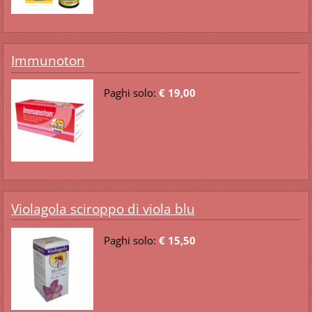
Immunoton
Paghi solo:
€ 19,00
Violagola sciroppo di viola blu
Paghi solo:
€ 15,50