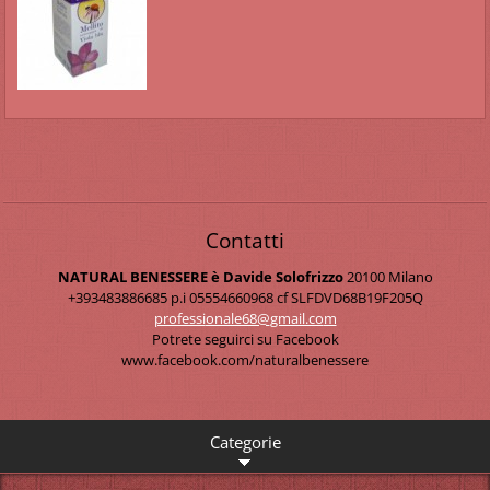
Contatti
NATURAL BENESSERE è Davide Solofrizzo
20100 Milano
+393483886685 p.i 05554660968 cf SLFDVD68B19F205Q
professi
onale68@
gmail.co
m
Potrete seguirci su Facebook
www.facebook.com/naturalbenessere
Categorie