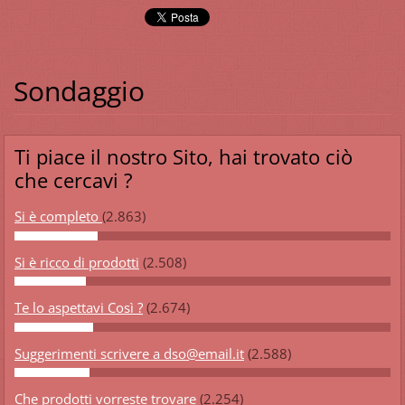
Sondaggio
Ti piace il nostro Sito, hai trovato ciò
che cercavi ?
Si è completo
(2.863)
Si è ricco di prodotti
(2.508)
Te lo aspettavi Così ?
(2.674)
Suggerimenti scrivere a dso@email.it
(2.588)
Che prodotti vorreste trovare
(2.254)