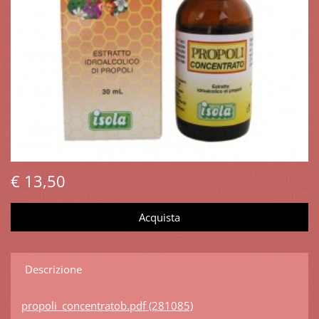
€ 13,50
Descrizione
propoli_concentratob.pdf (281085)