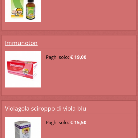
Immunoton
Paghi solo:
€ 19,00
Violagola sciroppo di viola blu
Paghi solo:
€ 15,50