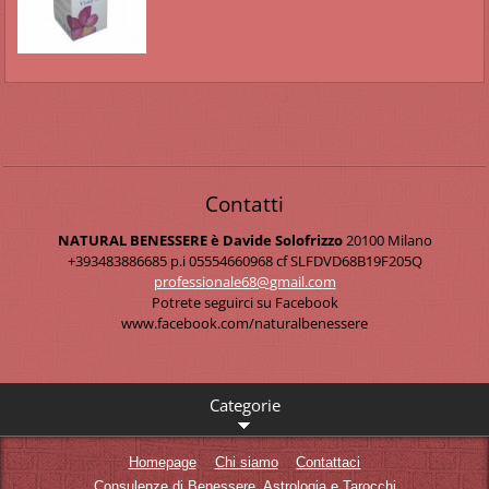
Contatti
NATURAL BENESSERE è Davide Solofrizzo
20100 Milano
+393483886685 p.i 05554660968 cf SLFDVD68B19F205Q
professi
onale68@
gmail.co
m
Potrete seguirci su Facebook
www.facebook.com/naturalbenessere
Categorie
Homepage
Chi siamo
Contattaci
Consulenze di Benessere, Astrologia e Tarocchi