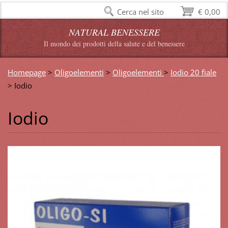
Cerca nel sito
€ 0,00
NATURAL BENESSERE
Il mondo dei prodotti della salute e del benessere
Homepage
>
Oligoelementi
>
Oligoelementi
>
Iodio 20 fiale
>
Iodio
Iodio