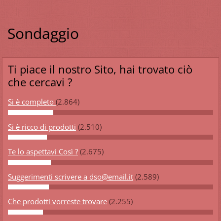
Sondaggio
Ti piace il nostro Sito, hai trovato ciò
che cercavi ?
Si è completo
(2.864)
Si è ricco di prodotti
(2.510)
Te lo aspettavi Così ?
(2.675)
Suggerimenti scrivere a dso@email.it
(2.589)
Che prodotti vorreste trovare
(2.255)