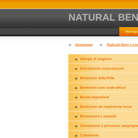
NATURAL BE
Homep
Homepage
Radicali liberi e os
Allergie di stagione
Articolazioni-ossa-muscoli
Benessere della Pelle
Benessere cavo orale-alitosi
Buona digestione
Benessere vie respiratorie tosse
Buonumore e serenitá
Circolazione e pressione sanguign
Colesterolo