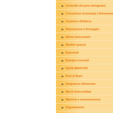
Controllo del peso dimagranti
Consulenze Astrologia e Benessere
Cosmesi e Bellezza
Depurazione e Drenaggio
Difese immunitarie
Elixiflor granuli
Emorroidi
Energia e tonicitá
EQUILIBRATORI
Fiori di Bach
Integratore Alimentare.
Mal di testa-cefalea
Memoria e concentrazione
Oligoelementi