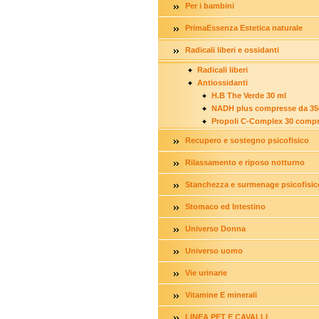
Per i bambini
PrimaEssenza Estetica naturale
Radicali liberi e ossidanti
Radicali liberi
Antiossidanti
H.B The Verde 30 ml
NADH plus compresse da 3
Propoli C-Complex 30 comp
Recupero e sostegno psicofisico
Rilassamento e riposo notturno
Stanchezza e surmenage psicofisic
Stomaco ed Intestino
Universo Donna
Universo uomo
Vie urinarie
Vitamine E minerali
LINEA PET E CAVALLI