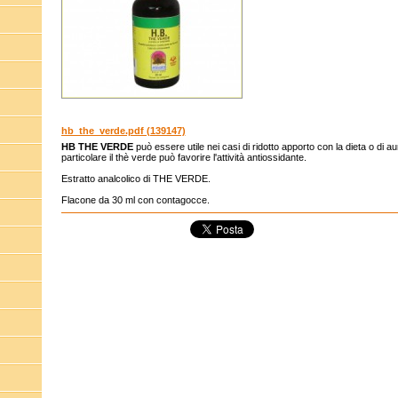
hb_the_verde.pdf (139147)
HB THE VERDE
può essere utile nei casi di ridotto apporto con la dieta o di a
particolare il thè verde può favorire l'attività antiossidante.
Estratto analcolico di THE VERDE.
Flacone da 30 ml con contagocce.