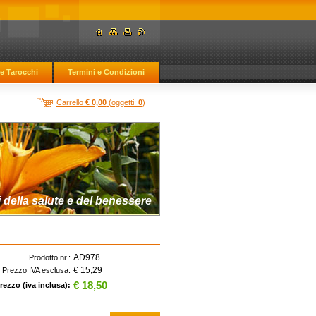
e Tarocchi
Termini e Condizioni
Carrello
€ 0,00
(oggetti:
0
)
 della salute e del benessere
AD978
Prodotto nr.:
€ 15,29
Prezzo IVA esclusa:
€ 18,50
rezzo (iva inclusa):