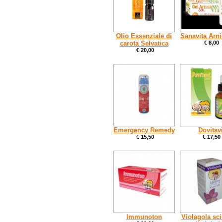
Olio Essenziale di
Sanavita Arni
carota Selvatica
€ 8,00
€ 20,00
Emergency Remedy
Dovitav
€ 15,50
€ 17,50
Immunoton
Violagola sc