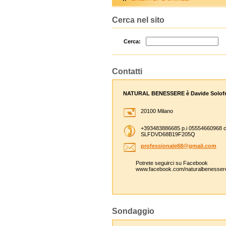
Cerca nel sito
Cerca:
Contatti
NATURAL BENESSERE è Davide Solofr
20100 Milano
+393483886685 p.i 05554660968 c
SLFDVD68B19F205Q
professi
onale68@
gmail.co
m
Potrete seguirci su Facebook
www.facebook.com/naturalbenesser
Sondaggio