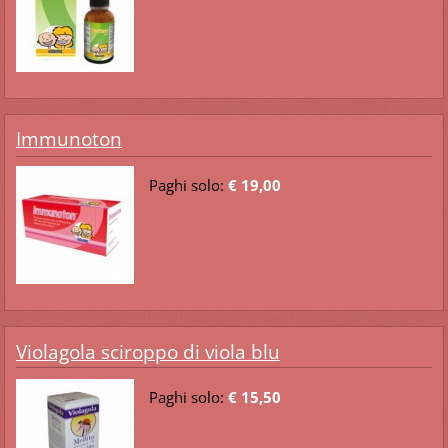
Immunoton
Paghi solo:
€ 19,00
Violagola sciroppo di viola blu
Paghi solo:
€ 15,50