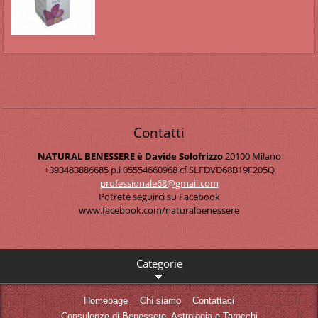
Contatti
NATURAL BENESSERE è Davide Solofrizzo
20100 Milano
+393483886685 p.i 05554660968 cf SLFDVD68B19F205Q
professi
onale68@
gmail.co
m
Potrete seguirci su Facebook
www.facebook.com/naturalbenessere
Categorie
Homepage
Chi siamo
Contattaci
Consulenze di Benessere, Astrologia e Tarocchi