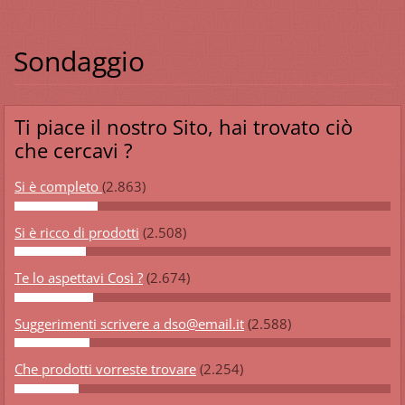
Sondaggio
Ti piace il nostro Sito, hai trovato ciò
che cercavi ?
Si è completo
(2.863)
Si è ricco di prodotti
(2.508)
Te lo aspettavi Così ?
(2.674)
Suggerimenti scrivere a dso@email.it
(2.588)
Che prodotti vorreste trovare
(2.254)