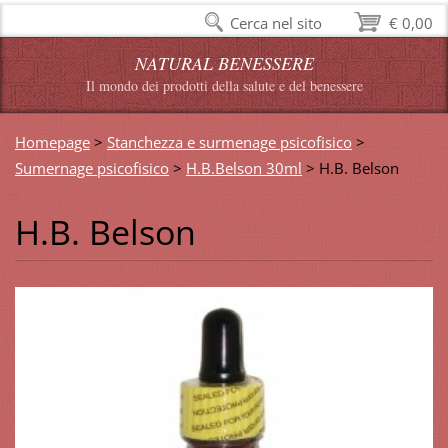
Cerca nel sito
€ 0,00
NATURAL BENESSERE
Il mondo dei prodotti della salute e del benessere
Homepage
>
Stanchezza e surmenage psicofisico
>
Sumernage psicofisico
>
H.B.Belson 30ml
>
H.B. Belson
H.B. Belson