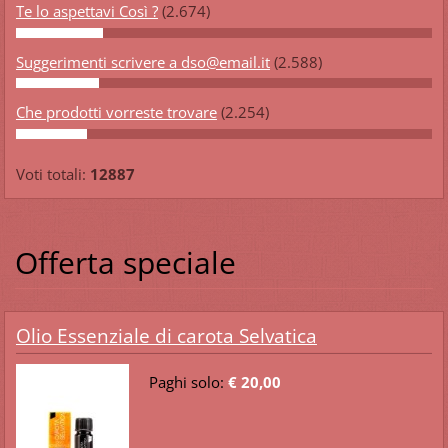
Te lo aspettavi Così ?
(2.674)
Suggerimenti scrivere a dso@email.it
(2.588)
Che prodotti vorreste trovare
(2.254)
Voti totali:
12887
Offerta speciale
Olio Essenziale di carota Selvatica
Paghi solo:
€ 20,00