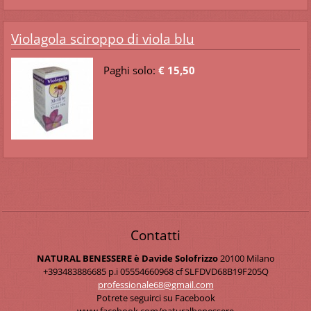
Violagola sciroppo di viola blu
Paghi solo:
€ 15,50
Contatti
NATURAL BENESSERE è Davide Solofrizzo
20100 Milano
+393483886685 p.i 05554660968 cf SLFDVD68B19F205Q
professi
onale68@
gmail.co
m
Potrete seguirci su Facebook
www.facebook.com/naturalbenessere